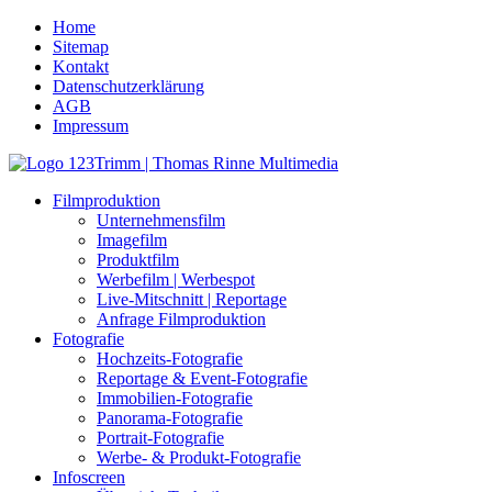
Home
Sitemap
Kontakt
Datenschutzerklärung
AGB
Impressum
Filmproduktion
Unternehmensfilm
Imagefilm
Produktfilm
Werbefilm | Werbespot
Live-Mitschnitt | Reportage
Anfrage Filmproduktion
Fotografie
Hochzeits-Fotografie
Reportage & Event-Fotografie
Immobilien-Fotografie
Panorama-Fotografie
Portrait-Fotografie
Werbe- & Produkt-Fotografie
Infoscreen