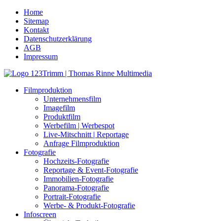
Home
Sitemap
Kontakt
Datenschutzerklärung
AGB
Impressum
Filmproduktion
Unternehmensfilm
Imagefilm
Produktfilm
Werbefilm | Werbespot
Live-Mitschnitt | Reportage
Anfrage Filmproduktion
Fotografie
Hochzeits-Fotografie
Reportage & Event-Fotografie
Immobilien-Fotografie
Panorama-Fotografie
Portrait-Fotografie
Werbe- & Produkt-Fotografie
Infoscreen