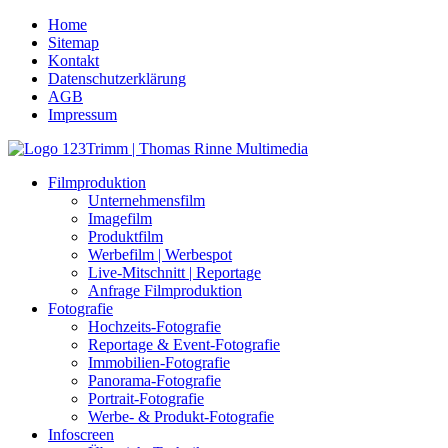
Home
Sitemap
Kontakt
Datenschutzerklärung
AGB
Impressum
Filmproduktion
Unternehmensfilm
Imagefilm
Produktfilm
Werbefilm | Werbespot
Live-Mitschnitt | Reportage
Anfrage Filmproduktion
Fotografie
Hochzeits-Fotografie
Reportage & Event-Fotografie
Immobilien-Fotografie
Panorama-Fotografie
Portrait-Fotografie
Werbe- & Produkt-Fotografie
Infoscreen