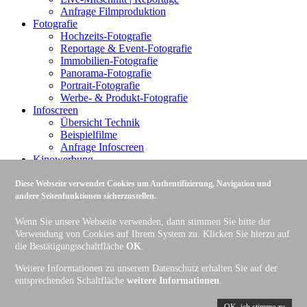
Anfrage Filmproduktion
Fotografie
Hochzeits-Fotografie
Reportage & Event-Fotografie
Immobilien-Fotografie
Panorama-Fotografie
Portrait-Fotografie
Werbe- & Produkt-Fotografie
Infoscreen
Übersicht Technik
Beispielfilme
Anfrage Infoscreen
Kinowerbung
Kinospot
Systemspot
Diese Webseite verwendet Cookies um Authentifizierung, Navigation und
Anfrage Kinowerbung
andere Seitenfunktionen sicherzustellen.
Liveproduktion
Streaming
Wenn Sie unsere Webseite verwenden, dann stimmen Sie bitte der
Anfrage Liveproduktion
Verwendung von Cookies auf Ihrem System zu. Klicken Sie hierzu auf
die Bestätigungsschaltfläche
OK
.
Home
Weitere Informationen zu unserem Datenschutz erhalten Sie auf der
Sitemap
entsprechenden Schaltfläche
weitere Informationen
.
Kontakt
Datenschutzerklärung
AGB