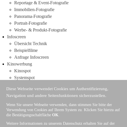
Reportage & Event-Fotografie
Immobilien-Fotografie
Panorama-Fotografie
Portrait-Fotografie
Werbe- & Produkt-Fotografie
Infoscreen
Übersicht Technik
Beispielfilme
Anfrage Infoscreen
Kinowerbung
Kinospot
Systemspot
Anfrage Kinowerbung
Diese Webseite verwendet Cookies um Authentifizierung,
Liveproduktion
Navigation und andere Seitenfunktionen sicherzustellen.
Streaming
Anfrage Liveproduktion
Wenn Sie unsere Webseite verwenden, dann stimmen Sie bitte der
Verwendung von Cookies auf Ihrem System zu. Klicken Sie hierzu auf
Home
die Bestätigungsschaltfläche
OK
.
Sitemap
Weitere Informationen zu unserem Datenschutz erhalten Sie auf der