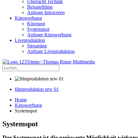
Übersicht Technik
Beispielfilme
Anfrage Infoscreen
Kinowerbung
Kinospot
Systemspot
Anfrage Kinowerbung
Liveproduktion
Streaming
Anfrage Liveproduktion
filmproduktion nrw 01
Home
Kinowerbung
Systemspot
Systemspot
Der Systemspot ist die preiswerte Möglichkeit wirkun