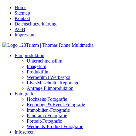
Home
Sitemap
Kontakt
Datenschutzerklärung
AGB
Impressum
Filmproduktion
Unternehmensfilm
Imagefilm
Produktfilm
Werbefilm | Werbespot
Live-Mitschnitt | Reportage
Anfrage Filmproduktion
Fotografie
Hochzeits-Fotografie
Reportage & Event-Fotografie
Immobilien-Fotografie
Panorama-Fotografie
Portrait-Fotografie
Werbe- & Produkt-Fotografie
Infoscreen